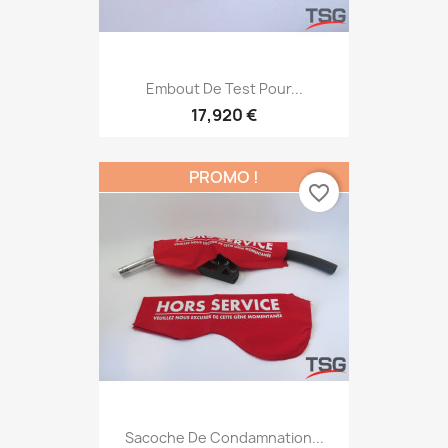
Embout De Test Pour...
17,920 €
PROMO !
favorite_border
Sacoche De Condamnation...