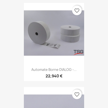
favorite_border
Automate Borne DIALOG -...
22,940 €
favorite_border