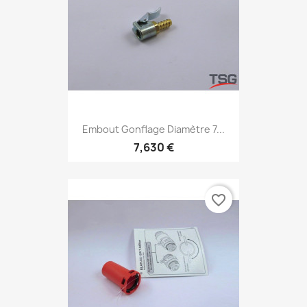
Embout Gonflage Diamètre 7...
7,630 €
favorite_border