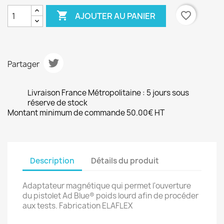

favorite_border
AJOUTER AU PANIER
Partager
Livraison France Métropolitaine : 5 jours sous
réserve de stock
Montant minimum de commande 50.00€ HT
Description
Détails du produit
Adaptateur magnétique qui permet l'ouverture
du pistolet Ad Blue® poids lourd afin de procéder
aux tests. Fabrication ELAFLEX